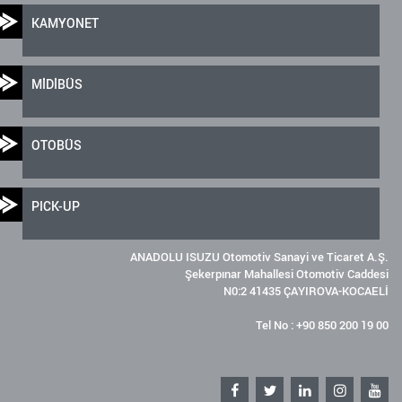
KAMYONET
MİDİBÜS
OTOBÜS
PICK-UP
ANADOLU ISUZU Otomotiv Sanayi ve Ticaret A.Ş.
Şekerpınar Mahallesi Otomotiv Caddesi
N0:2 41435 ÇAYIROVA-KOCAELİ
Tel No : +90 850 200 19 00