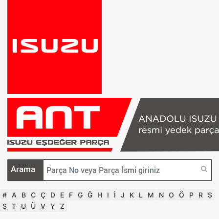
Arama
#
A
B
C
Ç
D
E
F
G
Ğ
H
I
İ
J
K
L
M
N
O
Ö
P
R
S
Ş
T
U
Ü
V
Y
Z