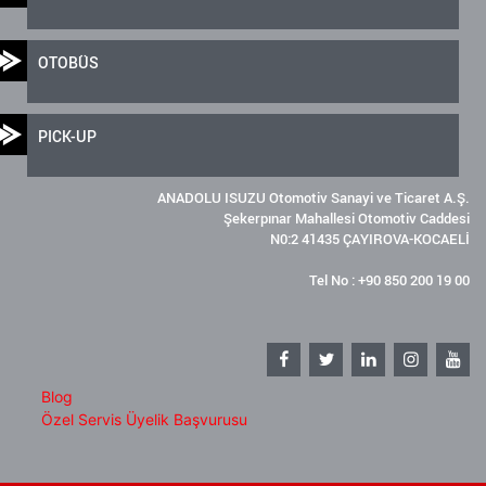
OTOBÜS
PICK-UP
ANADOLU ISUZU Otomotiv Sanayi ve Ticaret A.Ş.
Şekerpınar Mahallesi Otomotiv Caddesi
N0:2 41435 ÇAYIROVA-KOCAELİ
Tel No : +90 850 200 19 00
Blog
Özel Servis Üyelik Başvurusu