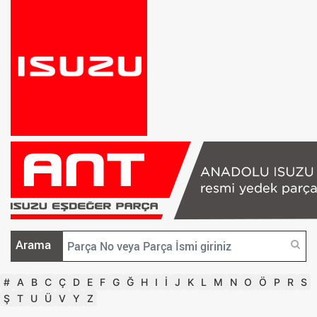
Arama
#
A
B
C
Ç
D
E
F
G
Ğ
H
I
İ
J
K
L
M
N
O
Ö
P
R
S
Ş
T
U
Ü
V
Y
Z