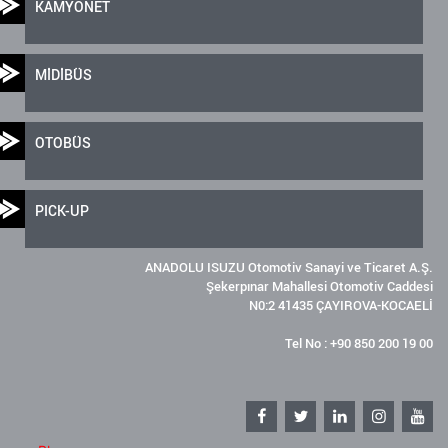
KAMYONET
MİDİBÜS
OTOBÜS
PICK-UP
ANADOLU ISUZU Otomotiv Sanayi ve Ticaret A.Ş.
Şekerpınar Mahallesi Otomotiv Caddesi
N0:2 41435 ÇAYIROVA-KOCAELİ
Tel No : +90 850 200 19 00