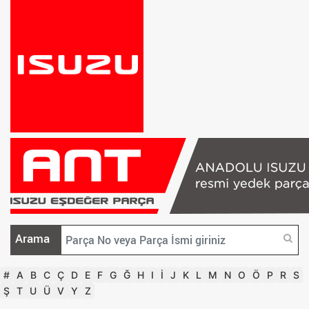
Arama
#
A
B
C
Ç
D
E
F
G
Ğ
H
I
İ
J
K
L
M
N
O
Ö
P
R
S
Ş
T
U
Ü
V
Y
Z