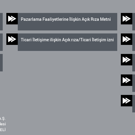
Pazarlama Faaliyetlerine İlişkin Açık Rıza Metni
Ticari İletişime ilişkin Açık rıza/Ticari İletişim izni
.Ş.
desi
ELİ