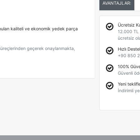
AVANTAJLAR:
Ücretsiz K
unulan kaliteli ve ekonomik yedek parça
12.000 TL +
ücretsiz ol
 süreçlerinden geçerek onaylanmakta,
Hızlı Deste
+90 850 2
100% Güve
Güvenli öd
Yeni teklifl
İndirimli ye