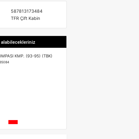
587813173484
TFR Çift Kabin
 alabilecekleriniz
MPASI KMP. (93-95) (TBK)
85084