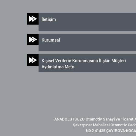
İletişim
Kurumsal
Kişisel Verilerin Korunmasına İlişkin Müşteri
Aydınlatma Metni
ANADOLU ISUZU Otomotiv Sanayi ve Ticaret A
Şekerpınar Mahallesi Otomotiv Cad
N0:2 41435 ÇAYIROVA-KOCA