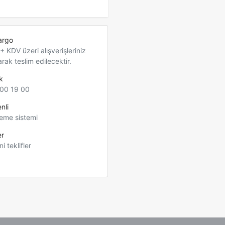
argo
 KDV üzeri alışverişleriniz
arak teslim edilecektir.
k
00 19 00
nli
eme sistemi
er
ni teklifler