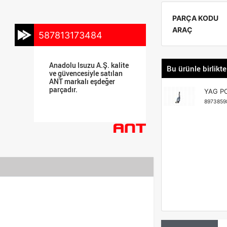
PARÇA KODU
ARAÇ
587813173484
Anadolu Isuzu A.Ş. kalite
Bu ürünle birlikte
ve güvencesiyle satılan
ANT markalı eşdeğer
parçadır.
YAG PO
8973859