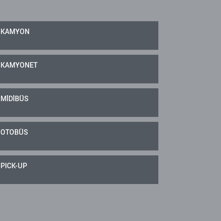
KAMYON
KAMYONET
MİDİBÜS
OTOBÜS
PICK-UP