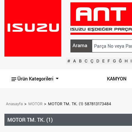
Arama
#
A
B
C
Ç
D
E
F
G
Ğ
H
I
Ürün Kategorileri
KAMYON
Anasayfa
>
MOTOR
>
MOTOR TM. TK. (1) 587813173484
MOTOR TM. TK. (1)