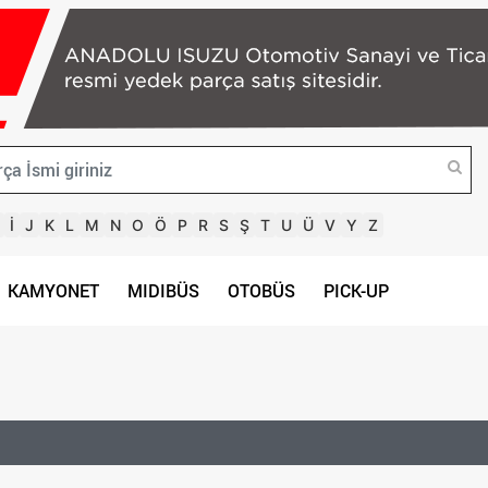
İ
J
K
L
M
N
O
Ö
P
R
S
Ş
T
U
Ü
V
Y
Z
KAMYONET
MIDIBÜS
OTOBÜS
PICK-UP