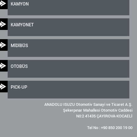
KAMYON
KAMYONET
MİDİBÜS
OTOBÜS
PICK-UP
ANADOLU ISUZU Otomotiv Sanayi ve Ticaret A.Ş.
Şekerpınar Mahallesi Otomotiv Caddesi
N0:2 41435 ÇAYIROVA-KOCAELİ
Tel No : +90 850 200 19 00