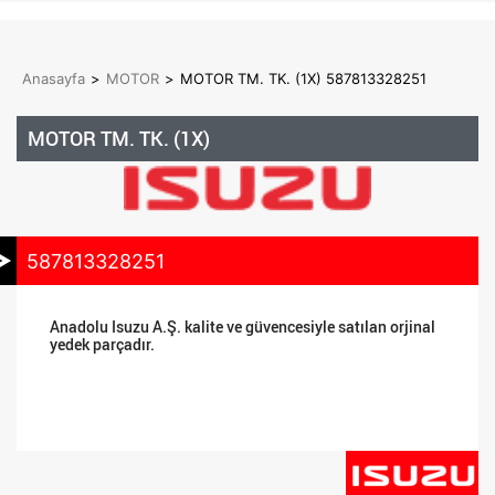
Anasayfa
>
MOTOR
>
MOTOR TM. TK. (1X) 587813328251
MOTOR TM. TK. (1X)
587813328251
Anadolu Isuzu A.Ş. kalite ve güvencesiyle satılan orjinal
yedek parçadır.