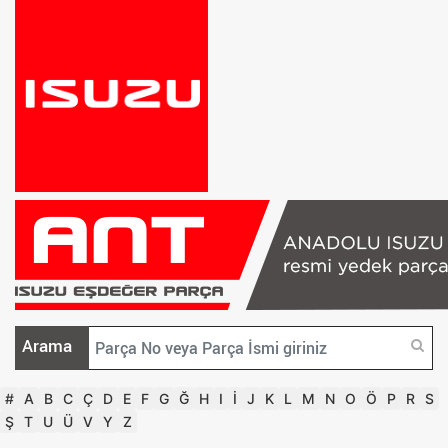
Arama
#
A
B
C
Ç
D
E
F
G
Ğ
H
I
İ
J
K
L
M
N
O
Ö
P
R
S
Ş
T
U
Ü
V
Y
Z