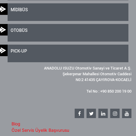
MİDİBÜS
OTOBÜS
PICK-UP
ANADOLU ISUZU Otomotiv Sanayi ve Ticaret A.Ş.
Şekerpınar Mahallesi Otomotiv Caddesi
N0:2 41435 ÇAYIROVA-KOCAELİ
Tel No : +90 850 200 19 00
Blog
Özel Servis Üyelik Başvurusu