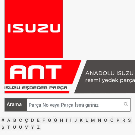
Arama
#
A
B
C
Ç
D
E
F
G
Ğ
H
I
İ
J
K
L
M
N
O
Ö
P
R
S
Ş
T
U
Ü
V
Y
Z