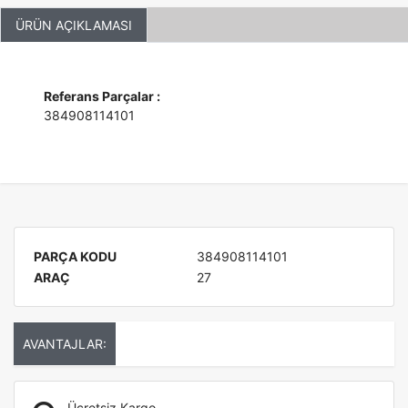
ÜRÜN AÇIKLAMASI
Referans Parçalar :
384908114101
PARÇA KODU
384908114101
ARAÇ
27
AVANTAJLAR:
Ücretsiz Kargo