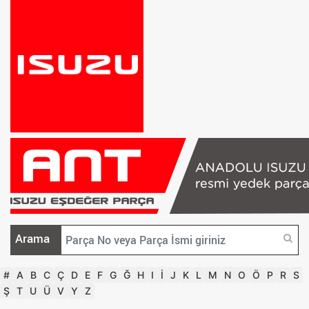
Arama
#
A
B
C
Ç
D
E
F
G
Ğ
H
I
İ
J
K
L
M
N
O
Ö
P
R
S
Ş
T
U
Ü
V
Y
Z