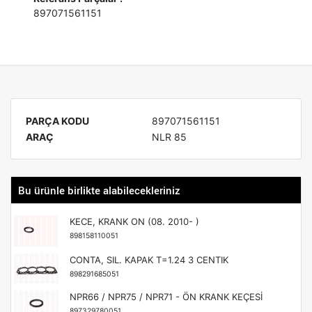
897071561151
PARÇA KODU
897071561151
ARAÇ
NLR 85
Bu ürünle birlikte alabilecekleriniz
KECE, KRANK ON (08. 2010- )
898158110051
CONTA, SIL. KAPAK T=1.24 3 CENTIK
898291685051
NPR66 / NPR75 / NPR71 - ÖN KRANK KEÇESİ
897329780051