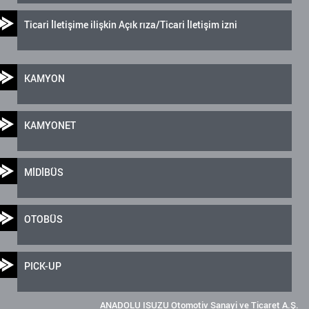
Ticari İletişime ilişkin Açık rıza/Ticari İletişim izni
KAMYON
KAMYONET
MİDİBÜS
OTOBÜS
PICK-UP
ANADOLU ISUZU Otomotiv Sanayi ve Ticaret A.Ş.