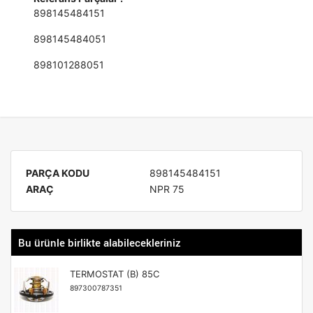
898145484151
898145484051
898101288051
PARÇA KODU
898145484151
ARAÇ
NPR 75
Bu ürünle birlikte alabilecekleriniz
TERMOSTAT (B) 85C
897300787351