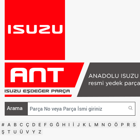
Arama
#
A
B
C
Ç
D
E
F
G
Ğ
H
I
İ
J
K
L
M
N
O
Ö
P
R
S
Ş
T
U
Ü
V
Y
Z