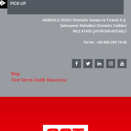
PICK-UP
ANADOLU ISUZU Otomotiv Sanayi ve Ticaret A.Ş.
Şekerpınar Mahallesi Otomotiv Caddesi
N0:2 41435 ÇAYIROVA-KOCAELİ
Tel No : +90 850 200 19 00
Blog
Özel Servis Üyelik Başvurusu