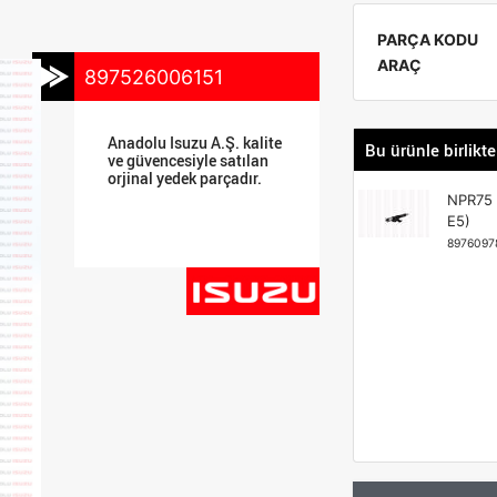
PARÇA KODU
ARAÇ
897526006151
Anadolu Isuzu A.Ş. kalite
Bu ürünle birlikte
ve güvencesiyle satılan
orjinal yedek parçadır.
NPR75
E5)
8976097