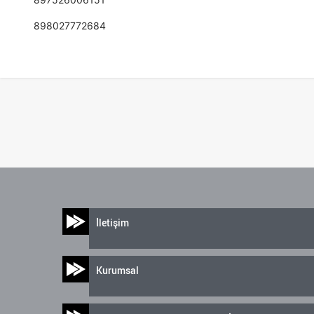
898027772684
İletişim
Kurumsal