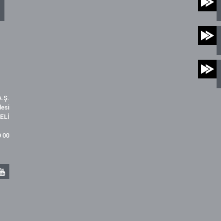
.Ş.
desi
ELİ
9 00