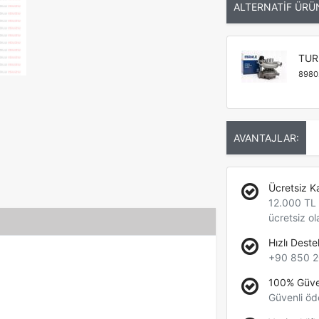
ALTERNATİF ÜRÜ
TUR
8980
AVANTAJLAR:
Ücretsiz K
12.000 TL +
ücretsiz ol
Hızlı Deste
+90 850 2
100% Güve
Güvenli öd