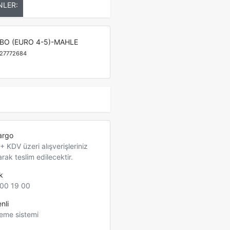
NLER:
BO (EURO 4-5)-MAHLE
27772684
argo
 KDV üzeri alışverişleriniz
arak teslim edilecektir.
k
00 19 00
nli
eme sistemi