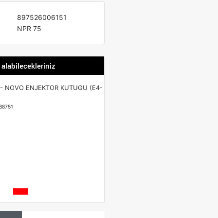
897526006151
NPR 75
 alabilecekleriniz
 - NOVO ENJEKTOR KUTUGU (E4-
88751