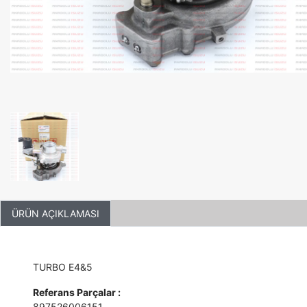
ÜRÜN AÇIKLAMASI
TURBO E4&5
Referans Parçalar :
897526006151