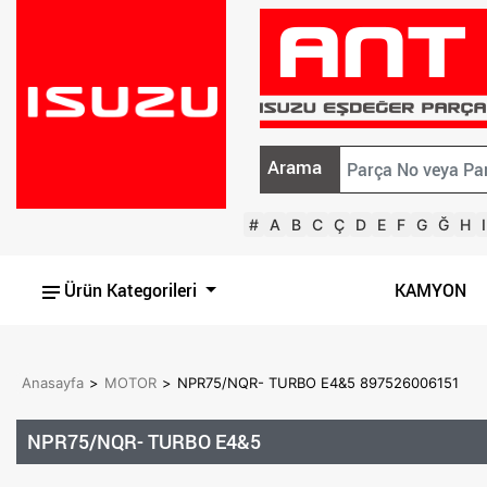
Arama
#
A
B
C
Ç
D
E
F
G
Ğ
H
I
Ürün Kategorileri
KAMYON
Anasayfa
>
MOTOR
>
NPR75/NQR- TURBO E4&5 897526006151
NPR75/NQR- TURBO E4&5