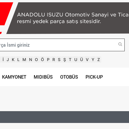
İ
J
K
L
M
N
O
Ö
P
R
S
Ş
T
U
Ü
V
Y
Z
KAMYONET
MIDIBÜS
OTOBÜS
PICK-UP