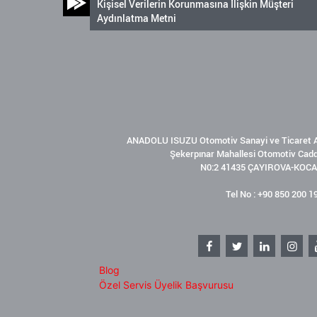
Kişisel Verilerin Korunmasına İlişkin Müşteri
Aydınlatma Metni
ANADOLU ISUZU Otomotiv Sanayi ve Ticaret A
Şekerpınar Mahallesi Otomotiv Cad
N0:2 41435 ÇAYIROVA-KOCA
Tel No : +90 850 200 1
Blog
Özel Servis Üyelik Başvurusu