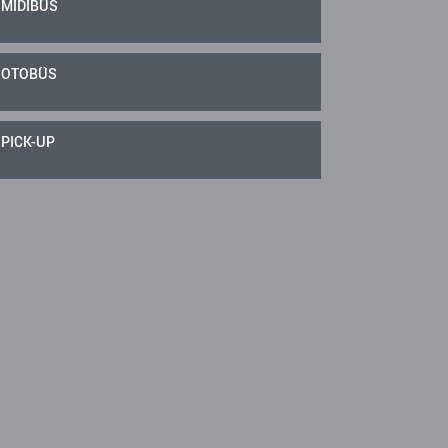
MİDİBÜS
OTOBÜS
PICK-UP