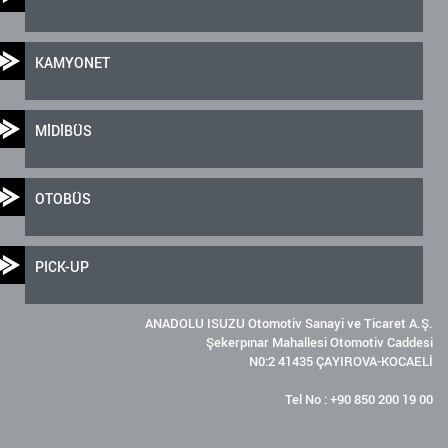
KAMYONET
MİDİBÜS
OTOBÜS
PICK-UP
ANADOLU ISUZU Otomotiv Sanayi ve Ticaret A.Ş.
Şekerpınar Mahallesi Otomotiv Caddesi
N0:2 41435 ÇAYIROVA-KOCAELİ
Tel No : +90 850 200 19 00