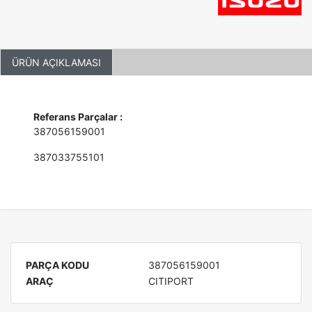
ÜRÜN AÇIKLAMASI
Referans Parçalar :
387056159001
387033755101
PARÇA KODU
387056159001
ARAÇ
CITIPORT