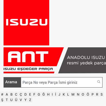
Arama
#
A
B
C
Ç
D
E
F
G
Ğ
H
I
İ
J
K
L
M
N
O
Ö
P
R
S
Ş
T
U
Ü
V
Y
Z