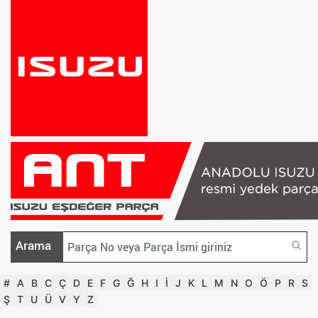
Arama
#
A
B
C
Ç
D
E
F
G
Ğ
H
I
İ
J
K
L
M
N
O
Ö
P
R
S
Ş
T
U
Ü
V
Y
Z