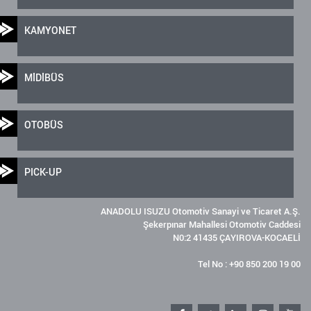
KAMYONET
MİDİBÜS
OTOBÜS
PICK-UP
ANADOLU ISUZU Otomotiv Sanayi ve Ticaret A.Ş.
Şekerpınar Mahallesi Otomotiv Caddesi
N0:2 41435 ÇAYIROVA-KOCAELİ
Tel No : +90 850 200 19 00