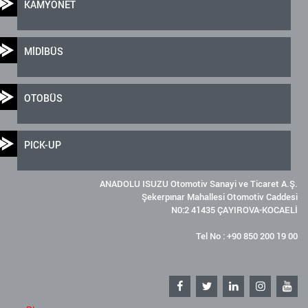
KAMYONET
MİDİBÜS
OTOBÜS
PICK-UP
ANADOLU ISUZU Otomotiv Sanayi ve Ticaret A.Ş.
Şekerpınar Mahallesi Otomotiv Caddesi
N0:2 41435 ÇAYIROVA-KOCAELİ
Tel No : +90 850 200 19 00