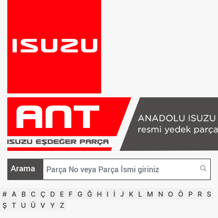
Arama
#
A
B
C
Ç
D
E
F
G
Ğ
H
I
İ
J
K
L
M
N
O
Ö
P
R
S
Ş
T
U
Ü
V
Y
Z