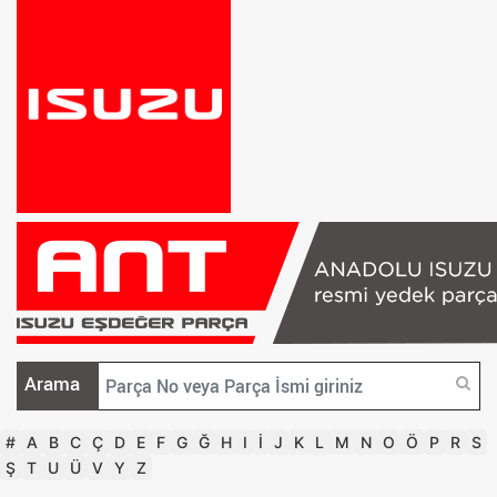
Arama
#
A
B
C
Ç
D
E
F
G
Ğ
H
I
İ
J
K
L
M
N
O
Ö
P
R
S
Ş
T
U
Ü
V
Y
Z