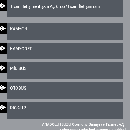
Ticari İletişime ilişkin Açık rıza/Ticari İletişim izni
KAMYON
KAMYONET
MİDİBÜS
OTOBÜS
PICK-UP
ANADOLU ISUZU Otomotiv Sanayi ve Ticaret A.Ş.
Şekerpınar Mahallesi Otomotiv Caddesi