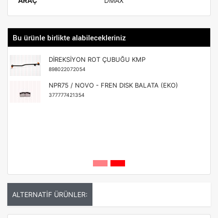
ARAÇ
DMAX
Bu ürünle birlikte alabilecekleriniz
DİREKSİYON ROT ÇUBUĞU KMP
898022072054
NPR75 / NOVO - FREN DISK BALATA (EKO)
377777421354
ALTERNATİF ÜRÜNLER: