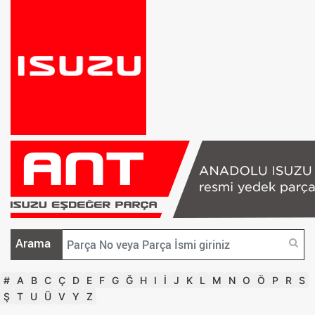
Arama
#
A
B
C
Ç
D
E
F
G
Ğ
H
I
İ
J
K
L
M
N
O
Ö
P
R
S
Ş
T
U
Ü
V
Y
Z