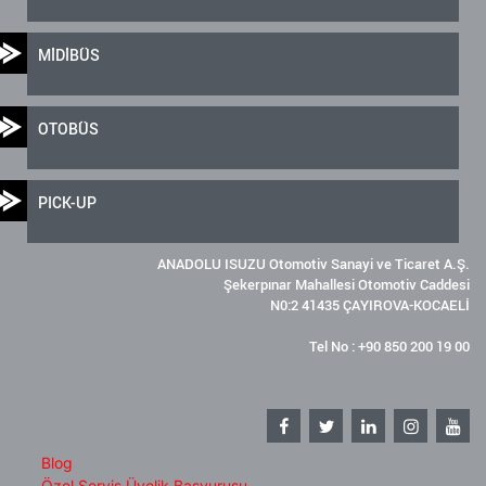
MİDİBÜS
OTOBÜS
PICK-UP
ANADOLU ISUZU Otomotiv Sanayi ve Ticaret A.Ş.
Şekerpınar Mahallesi Otomotiv Caddesi
N0:2 41435 ÇAYIROVA-KOCAELİ
Tel No : +90 850 200 19 00
Blog
Özel Servis Üyelik Başvurusu