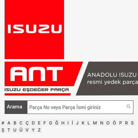
Arama
#
A
B
C
Ç
D
E
F
G
Ğ
H
I
İ
J
K
L
M
N
O
Ö
P
R
S
Ş
T
U
Ü
V
Y
Z