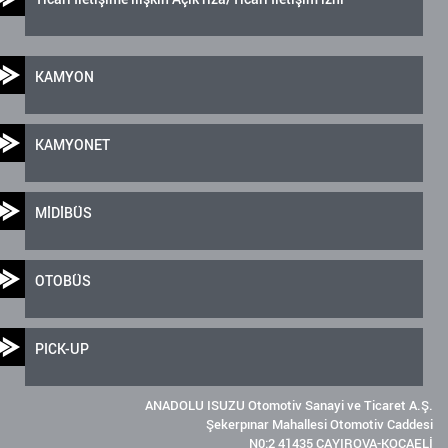
KAMYON
KAMYONET
MİDİBÜS
OTOBÜS
PICK-UP
ANADOLU ISUZU Otomotiv Sanayi ve Ticaret A.Ş.
Şekerpınar Mahallesi Otomotiv Caddesi
N0:2 41435 ÇAYIROVA-KOCAELİ