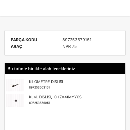
PARÇA KODU
897253579151
ARAÇ
NPR 75
Bu ürünle birlikte alabilecekleriniz
KILOMETRE DISLISI
897253563151
KLM. DISLISI, IC (Z=4)MYY6S
897253556051