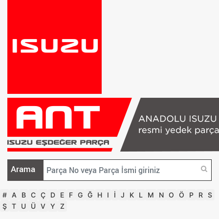
Arama
#
A
B
C
Ç
D
E
F
G
Ğ
H
I
İ
J
K
L
M
N
O
Ö
P
R
S
Ş
T
U
Ü
V
Y
Z