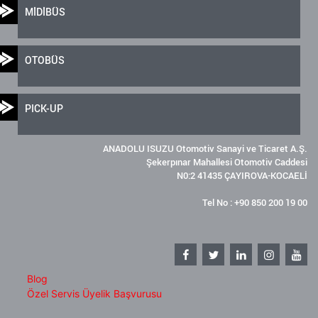
MİDİBÜS
OTOBÜS
PICK-UP
ANADOLU ISUZU Otomotiv Sanayi ve Ticaret A.Ş.
Şekerpınar Mahallesi Otomotiv Caddesi
N0:2 41435 ÇAYIROVA-KOCAELİ
Tel No : +90 850 200 19 00
Blog
Özel Servis Üyelik Başvurusu