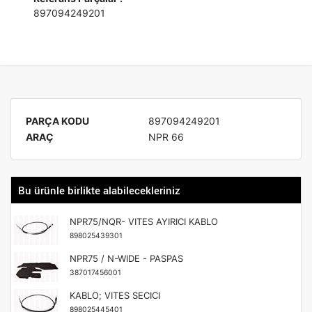
897094249201
PARÇA KODU
897094249201
ARAÇ
NPR 66
Bu ürünle birlikte alabilecekleriniz
NPR75/NQR- VITES AYIRICI KABLO
898025439301
NPR75 / N-WIDE - PASPAS
387017456001
KABLO; VITES SECICI
898025445401