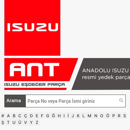
Arama
#
A
B
C
Ç
D
E
F
G
Ğ
H
I
İ
J
K
L
M
N
O
Ö
P
R
S
Ş
T
U
Ü
V
Y
Z