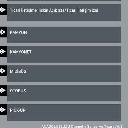
Ticari İletişime ilişkin Açık rıza/Ticari İletişim izni
KAMYON
KAMYONET
MİDİBÜS
OTOBÜS
PICK-UP
ANADOLU ISUZU Otomotiv Sanayi ve Ticaret A.Ş.