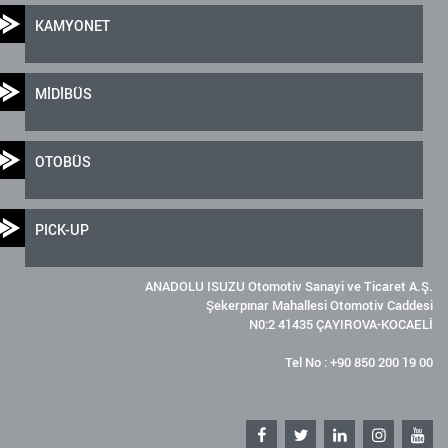
KAMYONET
MİDİBÜS
OTOBÜS
PICK-UP
ANADOLU ISUZU Otomotiv Sanayi ve Ticaret A.Ş.
Şekerpınar Mahallesi Otomotiv Caddesi
N0:2 41435 ÇAYIROVA-KOCAELİ
Tel No : +90 850 200 19 00