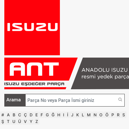
Arama
#
A
B
C
Ç
D
E
F
G
Ğ
H
I
İ
J
K
L
M
N
O
Ö
P
R
S
Ş
T
U
Ü
V
Y
Z