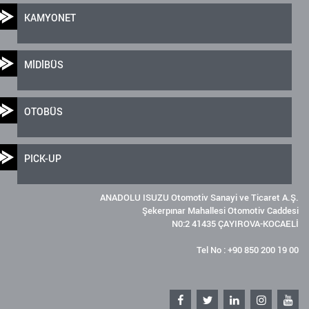
KAMYONET
MİDİBÜS
OTOBÜS
PICK-UP
ANADOLU ISUZU Otomotiv Sanayi ve Ticaret A.Ş.
Şekerpınar Mahallesi Otomotiv Caddesi
N0:2 41435 ÇAYIROVA-KOCAELİ
Tel No : +90 850 200 19 00