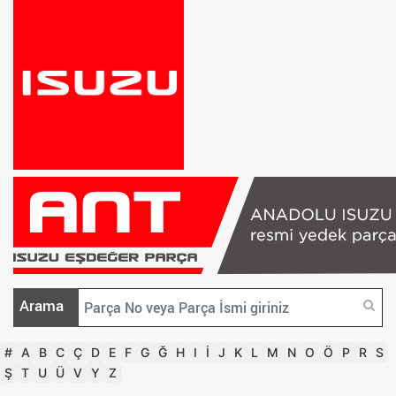
Arama
#
A
B
C
Ç
D
E
F
G
Ğ
H
I
İ
J
K
L
M
N
O
Ö
P
R
S
Ş
T
U
Ü
V
Y
Z