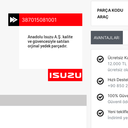
PARÇA KODU
ARAÇ
387015081001
Anadolu Isuzu A.Ş. kalite
AVANTAJLAR:
ve güvencesiyle satılan
orjinal yedek parçadır.
Ücretsiz K
12.000 TL +
ücretsiz ol
Hızlı Deste
+90 850 2
100% Güve
Güvenli öd
Yeni teklifl
İndirimli ye