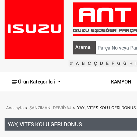
Arama
#
A
B
C
Ç
D
E
F
G
Ğ
H
I
Ürün Kategorileri
KAMYON
Anasayfa
>
ŞANZIMAN, DEBRİYAJ
>
YAY, VITES KOLU GERI DONUS
YAY, VITES KOLU GERI DONUS