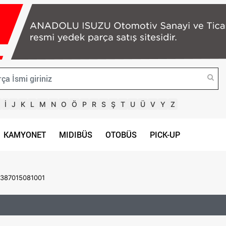
İ
J
K
L
M
N
O
Ö
P
R
S
Ş
T
U
Ü
V
Y
Z
KAMYONET
MIDIBÜS
OTOBÜS
PICK-UP
 387015081001