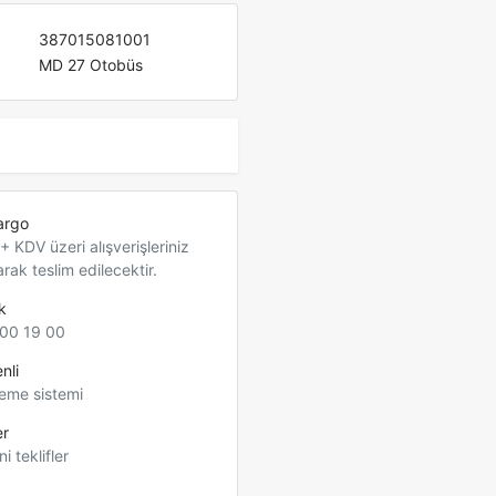
387015081001
MD 27 Otobüs
argo
 KDV üzeri alışverişleriniz
arak teslim edilecektir.
k
00 19 00
nli
eme sistemi
er
ni teklifler