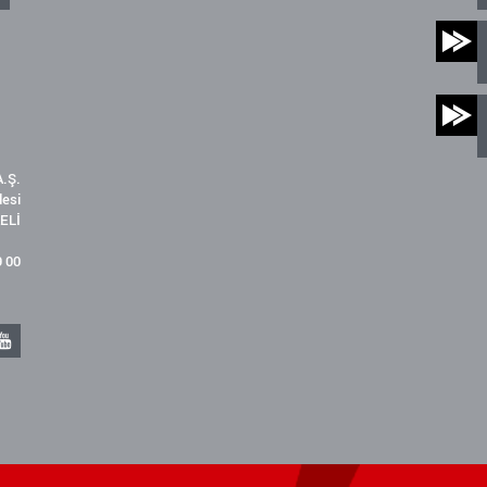
.Ş.
desi
ELİ
9 00