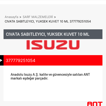
Anasayfa
>
SARF MALZEMELERİ
>
CIVATA SABITLEYICI, YUKSEK KUVET 10 ML 377779251054
CIVATA SABITLEYICI, YUKSEK KUVET 10 ML
377779251054
Anadolu Isuzu A.Ş. kalite ve güvencesiyle satılan ANT
markalı eşdeğer parçadır.