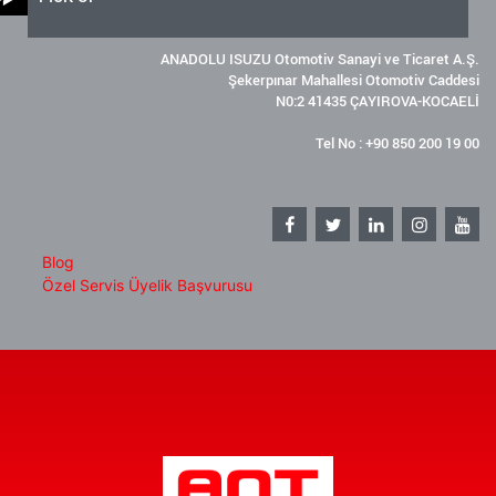
ANADOLU ISUZU Otomotiv Sanayi ve Ticaret A.Ş.
Şekerpınar Mahallesi Otomotiv Caddesi
N0:2 41435 ÇAYIROVA-KOCAELİ
Tel No : +90 850 200 19 00
Blog
Özel Servis Üyelik Başvurusu