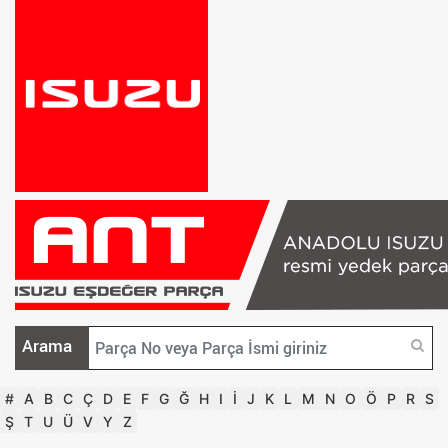
Arama
#
A
B
C
Ç
D
E
F
G
Ğ
H
I
İ
J
K
L
M
N
O
Ö
P
R
S
Ş
T
U
Ü
V
Y
Z