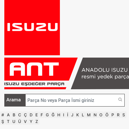
Arama
#
A
B
C
Ç
D
E
F
G
Ğ
H
I
İ
J
K
L
M
N
O
Ö
P
R
S
Ş
T
U
Ü
V
Y
Z