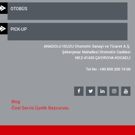
OTOBÜS
PICK-UP
ANADOLU ISUZU Otomotiv Sanayi ve Ticaret A.Ş.
Şekerpınar Mahallesi Otomotiv Caddesi
N0:2 41435 ÇAYIROVA-KOCAELİ
Tel No : +90 850 200 19 00
Blog
Özel Servis Üyelik Başvurusu