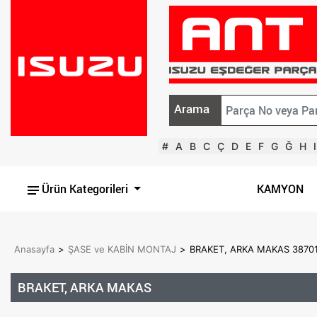
Arama
#
A
B
C
Ç
D
E
F
G
Ğ
H
I
Ürün Kategorileri
KAMYON
Anasayfa
>
ŞASE ve KABİN MONTAJ
>
BRAKET, ARKA MAKAS 3870
BRAKET, ARKA MAKAS