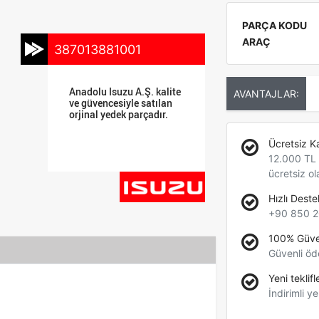
PARÇA KODU
ARAÇ
387013881001
Anadolu Isuzu A.Ş. kalite
AVANTAJLAR:
ve güvencesiyle satılan
orjinal yedek parçadır.
Ücretsiz K
12.000 TL +
ücretsiz ol
Hızlı Deste
+90 850 2
100% Güve
Güvenli öd
Yeni teklifl
İndirimli ye