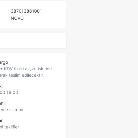
387013881001
NOVO
argo
 KDV üzeri alışverişleriniz
arak teslim edilecektir.
k
00 19 00
nli
eme sistemi
er
ni teklifler