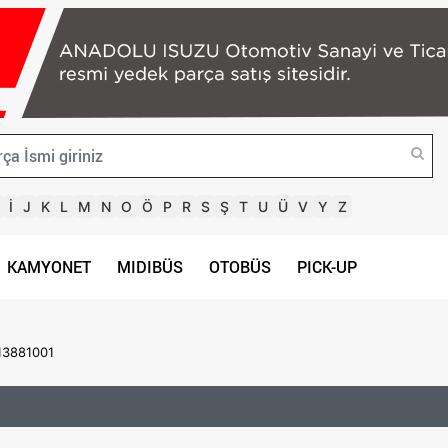
İ
J
K
L
M
N
O
Ö
P
R
S
Ş
T
U
Ü
V
Y
Z
KAMYONET
MIDIBÜS
OTOBÜS
PICK-UP
13881001