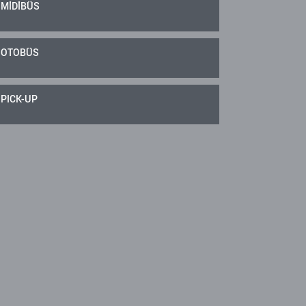
MİDİBÜS
OTOBÜS
PICK-UP