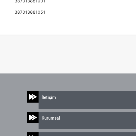
387013881001
387013881051
İletişim
Kurumsal