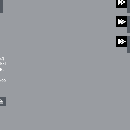
.Ş.
desi
ELİ
9 00