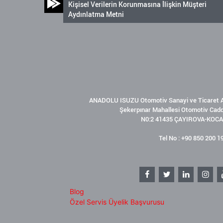
Kişisel Verilerin Korunmasına İlişkin Müşteri
Aydınlatma Metni
ANADOLU ISUZU Otomotiv Sanayi ve Ticaret A
Şekerpınar Mahallesi Otomotiv Cad
N0:2 41435 ÇAYIROVA-KOCA
Tel No : +90 850 200 1
Blog
Özel Servis Üyelik Başvurusu