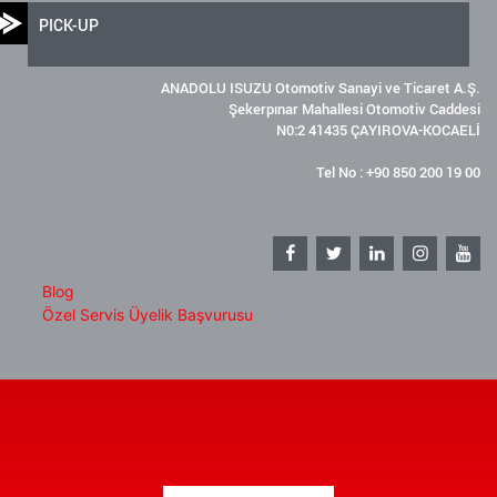
PICK-UP
ANADOLU ISUZU Otomotiv Sanayi ve Ticaret A.Ş.
Şekerpınar Mahallesi Otomotiv Caddesi
N0:2 41435 ÇAYIROVA-KOCAELİ
Tel No : +90 850 200 19 00
Blog
Özel Servis Üyelik Başvurusu