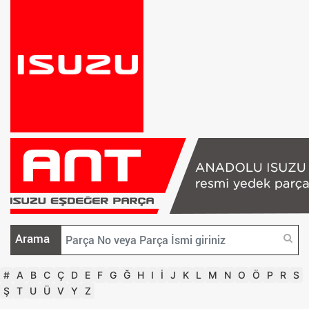
Arama
#
A
B
C
Ç
D
E
F
G
Ğ
H
I
İ
J
K
L
M
N
O
Ö
P
R
S
Ş
T
U
Ü
V
Y
Z