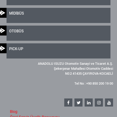
MİDİBÜS
OTOBÜS
PICK-UP
ANADOLU ISUZU Otomotiv Sanayi ve Ticaret A.Ş.
Şekerpınar Mahallesi Otomotiv Caddesi
N0:2 41435 ÇAYIROVA-KOCAELİ
Tel No : +90 850 200 19 00
Blog
Özel Servis Üyelik Başvurusu