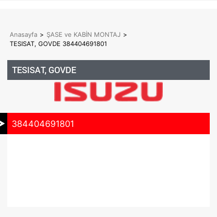
Anasayfa
>
ŞASE ve KABİN MONTAJ
>
TESISAT, GOVDE 384404691801
TESISAT, GOVDE
384404691801