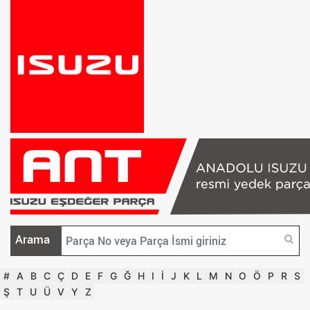
Arama
#
A
B
C
Ç
D
E
F
G
Ğ
H
I
İ
J
K
L
M
N
O
Ö
P
R
S
Ş
T
U
Ü
V
Y
Z