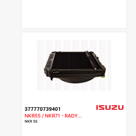
377770739401
NKR55 / NKR71 - RADY...
NKR 55