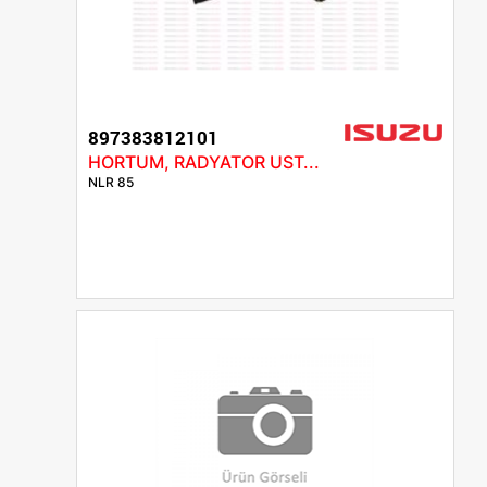
897383812101
HORTUM, RADYATOR UST...
NLR 85