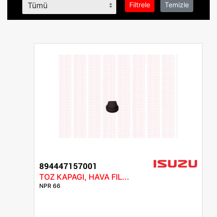
Filtrele
Temizle
894447157001
TOZ KAPAGI, HAVA FIL...
NPR 66