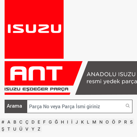
Arama
#
A
B
C
Ç
D
E
F
G
Ğ
H
I
İ
J
K
L
M
N
O
Ö
P
R
S
Ş
T
U
Ü
V
Y
Z