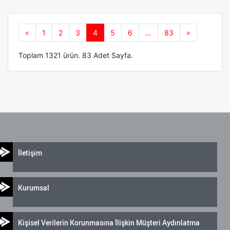
Önceki
Sonraki
«
1
2
3
4
5
6
...
83
»
Toplam 1321 ürün. 83 Adet Sayfa.
İletişim
Kurumsal
Kişisel Verilerin Korunmasına İlişkin Müşteri Aydınlatma