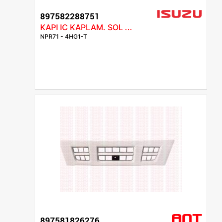
897582288751
KAPI IC KAPLAM. SOL ...
NPR71 - 4HG1-T
897581826276