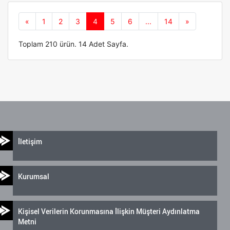
Önceki
Sonraki
«
1
2
3
4
5
6
...
14
»
Toplam 210 ürün. 14 Adet Sayfa.
İletişim
Kurumsal
Kişisel Verilerin Korunmasına İlişkin Müşteri Aydınlatma
Metni