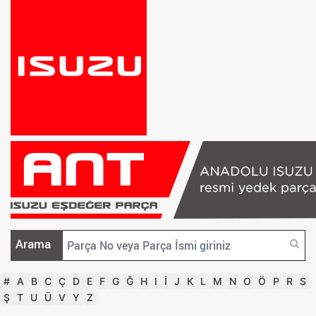
Arama
#
A
B
C
Ç
D
E
F
G
Ğ
H
I
İ
J
K
L
M
N
O
Ö
P
R
S
Ş
T
U
Ü
V
Y
Z