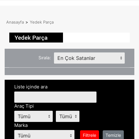
Anasayfa
>
Yedek Parça
Yedek Parça
Sırala:
Liste içinde ara
Araç Tipi
Marka
Filtrele
Temizle