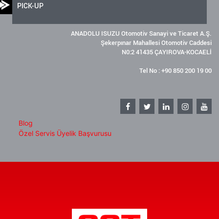
PICK-UP
ANADOLU ISUZU Otomotiv Sanayi ve Ticaret A.Ş.
Şekerpınar Mahallesi Otomotiv Caddesi
N0:2 41435 ÇAYIROVA-KOCAELİ
Tel No : +90 850 200 19 00
Blog
Özel Servis Üyelik Başvurusu