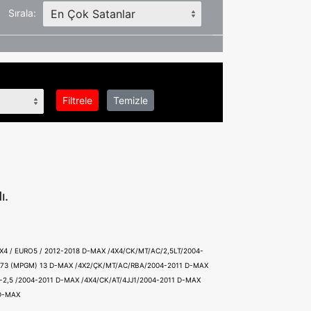
Sırala:
Filtrele
Temizle
ı.
X4 / EURO5 / 2012-2018
D-MAX /4X4/CK/MT/AC/2,5LT/2004-
73 (MPGM) 13
D-MAX /4X2/ÇK/MT/AC/RBA/2004-2011
D-MAX
-2,5 /2004-2011
D-MAX /4X4/CK/AT/4JJ1/2004-2011
D-MAX
D-MAX