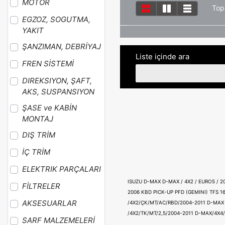
MOTOR
Top
EGZOZ, SOGUTMA,
YAKIT
ŞANZIMAN, DEBRİYAJ
Liste içinde ara
FREN SİSTEMİ
DIREKSIYON, ŞAFT,
AKS, SUSPANSIYON
ŞASE ve KABİN
MONTAJ
DIŞ TRİM
İÇ TRİM
ELEKTRIK PARÇALARI
ISUZU D-MAX
D-MAX / 4X2 / EURO5 / 
FİLTRELER
2006
KBD PICK-UP
PFD (GEMINI)
TFS 1
AKSESUARLAR
/4X2/ÇK/MT/AC/RBD/2004-2011
D-MAX 
/4X2/TK/MT/2,5/2004-2011
D-MAX/4X4/
SARF MALZEMELERİ