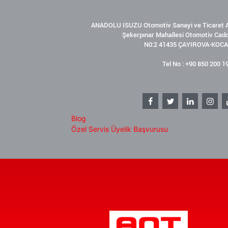
ANADOLU ISUZU Otomotiv Sanayi ve Ticaret A
Şekerpınar Mahallesi Otomotiv Cad
N0:2 41435 ÇAYIROVA-KOCA
Tel No : +90 850 200 1
Blog
Özel Servis Üyelik Başvurusu