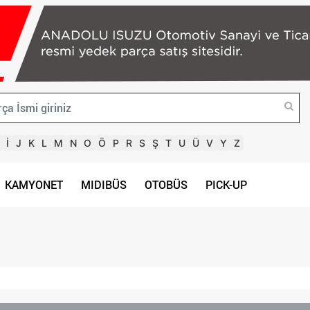
İ
J
K
L
M
N
O
Ö
P
R
S
Ş
T
U
Ü
V
Y
Z
KAMYONET
MIDIBÜS
OTOBÜS
PICK-UP