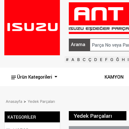
Arama
#
A
B
C
Ç
D
E
F
G
Ğ
H
I
Ürün Kategorileri
KAMYON
Anasayfa
>
Yedek Parçaları
Yedek Parçaları
KATEGORİLER