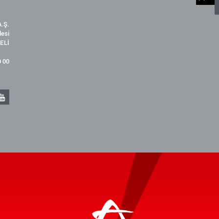
.Ş.
desi
ELİ
9 00