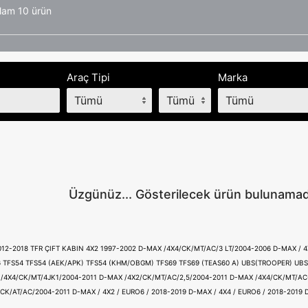
lam 10 ürün
Araç Tipi
Marka
Üzgünüz... Gösterilecek ürün bulunamad
2012-2018
TFR ÇIFT KABIN 4X2 1997-2002
D-MAX /4X4/CK/MT/AC/3 LT/2004-2006
D-MAX / 4
6
TFS54
TFS54 (AEK/APK)
TFS54 (KHM/OBGM)
TFS69
TFS69 (TEAS60 A)
UBS(TROOPER)
UBS
/4X4/CK/MT/4JK1/2004-2011
D-MAX /4X2/CK/MT/AC/2,5/2004-2011
D-MAX /4X4/CK/MT/AC
CK/AT/AC/2004-2011
D-MAX / 4X2 / EURO6 / 2018-2019
D-MAX / 4X4 / EURO6 / 2018-2019