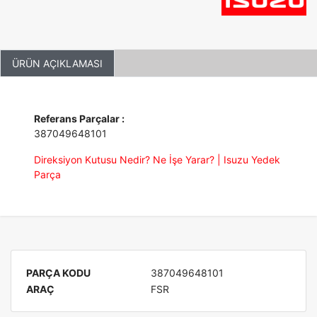
ÜRÜN AÇIKLAMASI
Referans Parçalar :
387049648101
Direksiyon Kutusu Nedir? Ne İşe Yarar? | Isuzu Yedek
Parça
PARÇA KODU
387049648101
ARAÇ
FSR