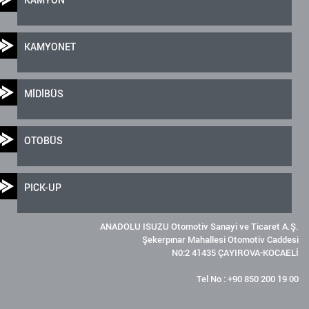
KAMYONET
MİDİBÜS
OTOBÜS
PICK-UP
ANADOLU ISUZU Otomotiv Sanayi ve Ticaret A.Ş.
Şekerpınar Mahallesi Otomotiv Caddesi
N0:2 41435 ÇAYIROVA-KOCAELİ
Tel No : +90 850 200 19 00