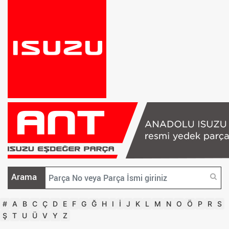
Arama
#
A
B
C
Ç
D
E
F
G
Ğ
H
I
İ
J
K
L
M
N
O
Ö
P
R
S
Ş
T
U
Ü
V
Y
Z