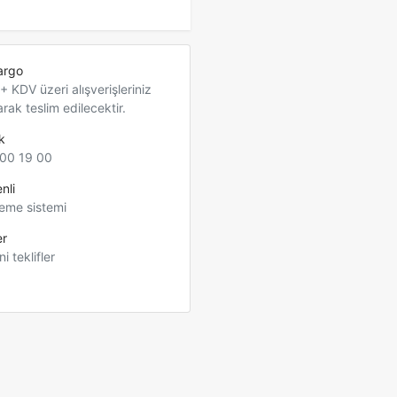
argo
 KDV üzeri alışverişleriniz
arak teslim edilecektir.
k
00 19 00
nli
eme sistemi
er
ni teklifler