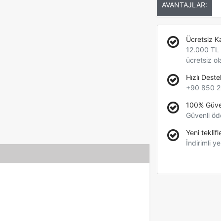
AVANTAJLAR:
Ücretsiz K
12.000 TL +
ücretsiz ol
Hızlı Deste
+90 850 2
100% Güve
Güvenli öd
Yeni teklifl
İndirimli ye