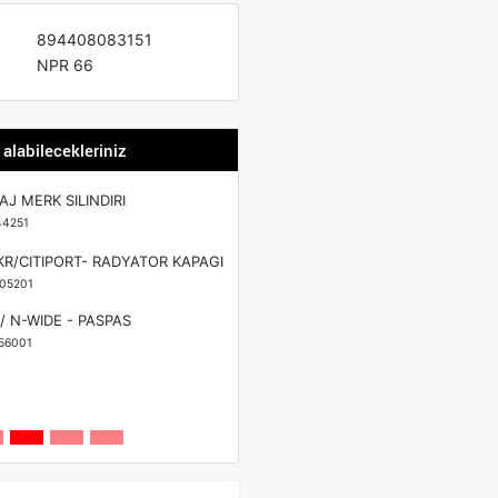
894408083151
NPR 66
 alabilecekleriniz
AJ MERK SILINDIRI
44251
R/CITIPORT- RADYATOR KAPAGI
05201
/ N-WIDE - PASPAS
56001