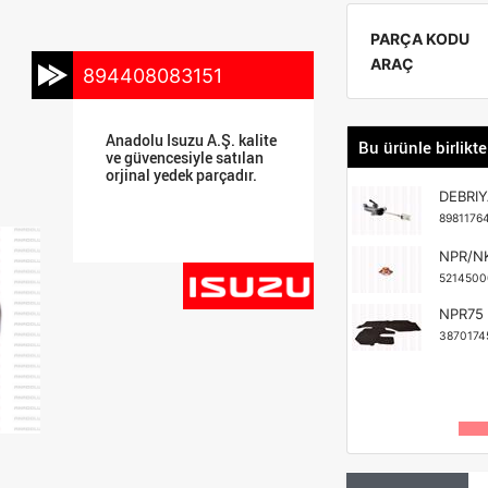
PARÇA KODU
ARAÇ
894408083151
Anadolu Isuzu A.Ş. kalite
Bu ürünle birlikte
ve güvencesiyle satılan
orjinal yedek parçadır.
DEBRIY
8981176
NPR/NK
5214500
NPR75 
3870174