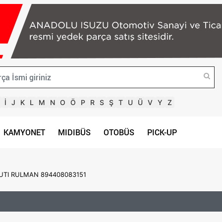
İ
J
K
L
M
N
O
Ö
P
R
S
Ş
T
U
Ü
V
Y
Z
KAMYONET
MIDIBÜS
OTOBÜS
PICK-UP
UTI RULMAN 894408083151