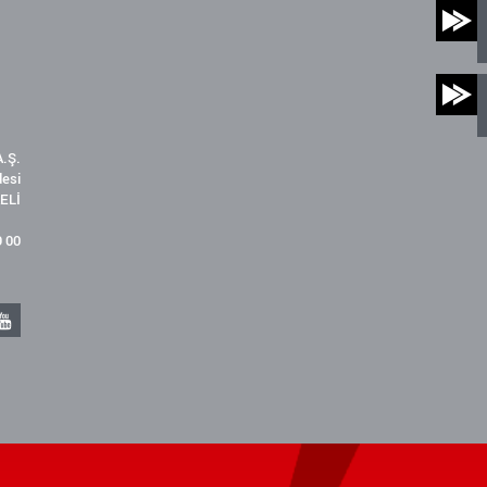
.Ş.
desi
ELİ
9 00