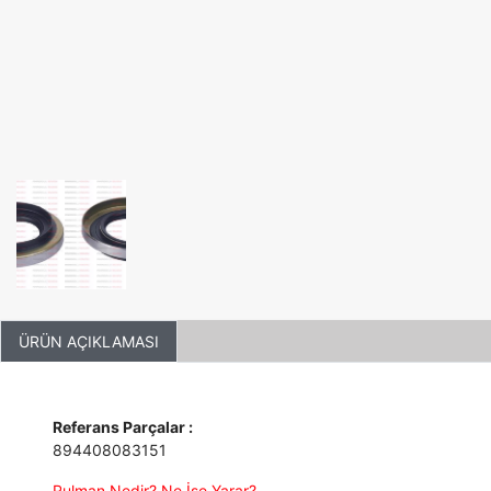
ÜRÜN AÇIKLAMASI
Referans Parçalar :
894408083151
Rulman Nedir? Ne İşe Yarar?