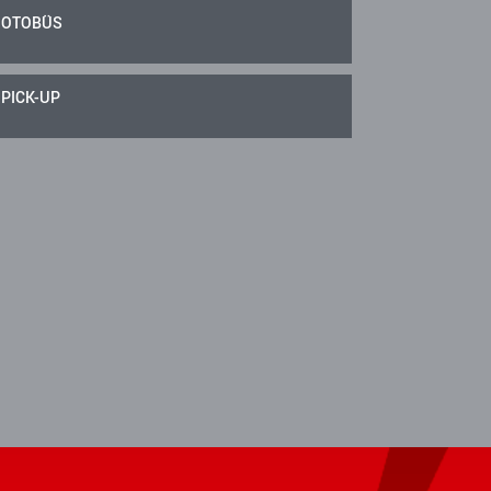
OTOBÜS
PICK-UP