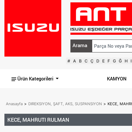
Arama
#
A
B
C
Ç
D
E
F
G
Ğ
H
I
Ürün Kategorileri
KAMYON
Anasayfa
>
DIREKSIYON, ŞAFT, AKS, SUSPANSIYON
>
KECE, MAHR
KECE, MAHRUTI RULMAN