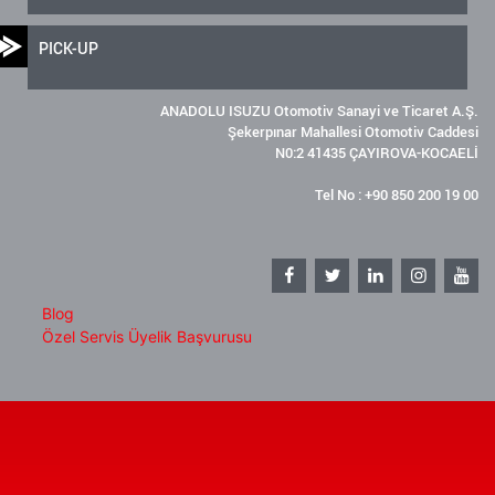
PICK-UP
ANADOLU ISUZU Otomotiv Sanayi ve Ticaret A.Ş.
Şekerpınar Mahallesi Otomotiv Caddesi
N0:2 41435 ÇAYIROVA-KOCAELİ
Tel No : +90 850 200 19 00
Blog
Özel Servis Üyelik Başvurusu