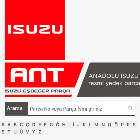
Arama
#
A
B
C
Ç
D
E
F
G
Ğ
H
I
İ
J
K
L
M
N
O
Ö
P
R
S
Ş
T
U
Ü
V
Y
Z