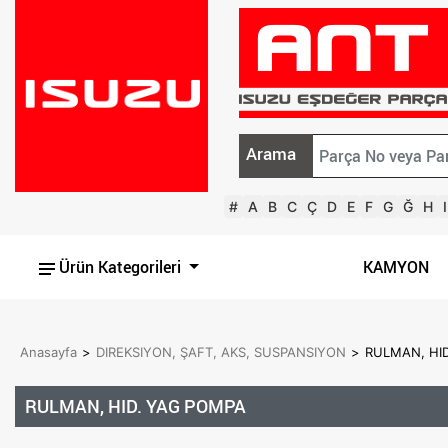
Arama
#
A
B
C
Ç
D
E
F
G
Ğ
H
I
Ürün Kategorileri
KAMYON
Anasayfa
>
DIREKSIYON, ŞAFT, AKS, SUSPANSIYON
>
RULMAN, HI
RULMAN, HID. YAG POMPA