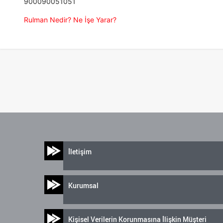
900090051051
Rulman Nedir? Ne İşe Yarar?
İletişim
Kurumsal
Kişisel Verilerin Korunmasına İlişkin Müşteri