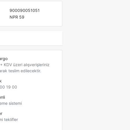
900090051051
NPR 59
argo
 KDV üzeri alışverişleriniz
arak teslim edilecektir.
k
00 19 00
nli
eme sistemi
er
ni teklifler