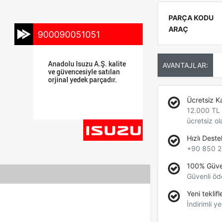
PARÇA KODU
ARAÇ
900090051051
Anadolu Isuzu A.Ş. kalite
AVANTAJLAR:
ve güvencesiyle satılan
orjinal yedek parçadır.
Ücretsiz K
12.000 TL +
ücretsiz ol
Hızlı Deste
+90 850 2
100% Güve
Güvenli öd
Yeni teklifl
İndirimli ye