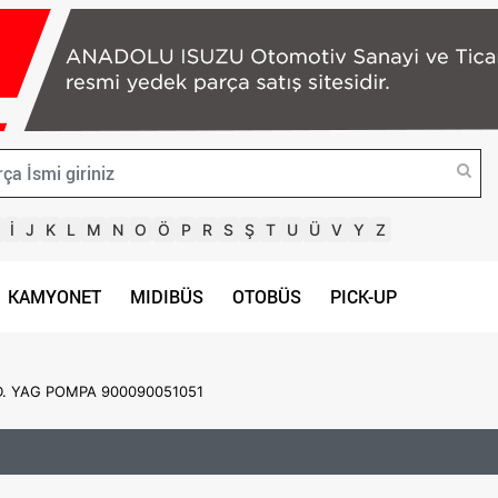
İ
J
K
L
M
N
O
Ö
P
R
S
Ş
T
U
Ü
V
Y
Z
KAMYONET
MIDIBÜS
OTOBÜS
PICK-UP
D. YAG POMPA 900090051051