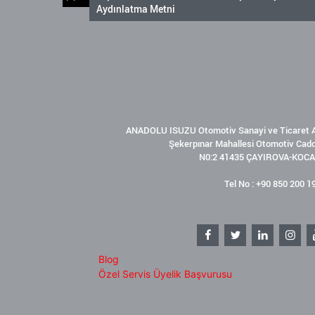
Aydınlatma Metni
ANADOLU ISUZU Otomotiv Sanayi ve Ticaret A
Şekerpınar Mahallesi Otomotiv Cad
N0:2 41435 ÇAYIROVA-KOCA
Tel No : +90 850 200 1
Blog
Özel Servis Üyelik Başvurusu