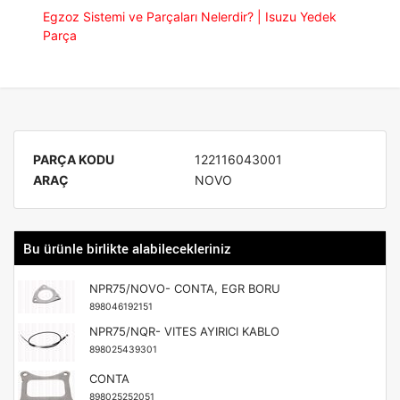
Egzoz Sistemi ve Parçaları Nelerdir? | Isuzu Yedek
Parça
PARÇA KODU
122116043001
ARAÇ
NOVO
Bu ürünle birlikte alabilecekleriniz
NPR75/NOVO- CONTA, EGR BORU
898046192151
NPR75/NQR- VITES AYIRICI KABLO
898025439301
CONTA
898025252051