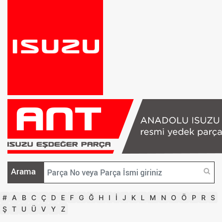
Arama
#
A
B
C
Ç
D
E
F
G
Ğ
H
I
İ
J
K
L
M
N
O
Ö
P
R
S
Ş
T
U
Ü
V
Y
Z