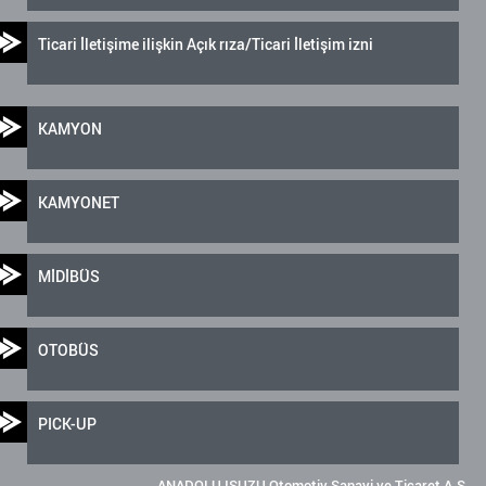
Ticari İletişime ilişkin Açık rıza/Ticari İletişim izni
KAMYON
KAMYONET
MİDİBÜS
OTOBÜS
PICK-UP
ANADOLU ISUZU Otomotiv Sanayi ve Ticaret A.Ş.