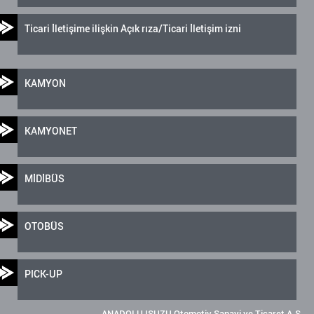
Ticari İletişime ilişkin Açık rıza/Ticari İletişim izni
KAMYON
KAMYONET
MİDİBÜS
OTOBÜS
PICK-UP
ANADOLU ISUZU Otomotiv Sanayi ve Ticaret A.Ş.