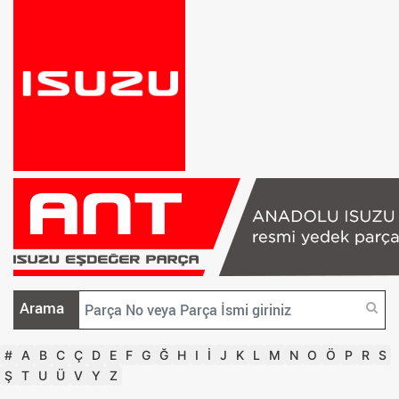
Arama
#
A
B
C
Ç
D
E
F
G
Ğ
H
I
İ
J
K
L
M
N
O
Ö
P
R
S
Ş
T
U
Ü
V
Y
Z