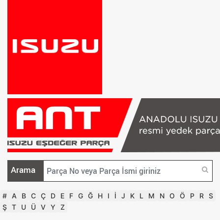
Arama
#
A
B
C
Ç
D
E
F
G
Ğ
H
I
İ
J
K
L
M
N
O
Ö
P
R
S
Ş
T
U
Ü
V
Y
Z