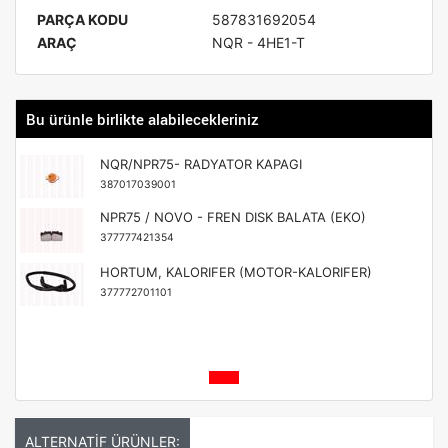
PARÇA KODU
587831692054
ARAÇ
NQR - 4HE1-T
Bu ürünle birlikte alabilecekleriniz
NQR/NPR75- RADYATOR KAPAGI
387017039001
NPR75 / NOVO - FREN DISK BALATA (EKO)
377777421354
HORTUM, KALORIFER (MOTOR-KALORIFER)
377772701101
ALTERNATİF ÜRÜNLER: