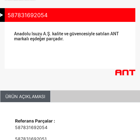
587831692054
Anadolu Isuzu A.Ş. kalite ve güvencesiyle satılan ANT
markalı eşdeğer parçadır.
ÜRÜN AÇIKLAMASI
Referans Parçalar :
587831692054
587831692051