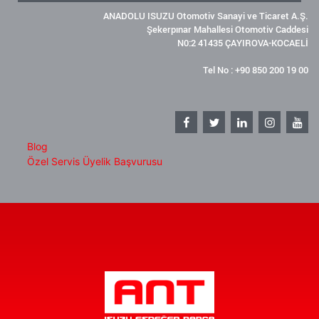
ANADOLU ISUZU Otomotiv Sanayi ve Ticaret A.Ş.
Şekerpınar Mahallesi Otomotiv Caddesi
N0:2 41435 ÇAYIROVA-KOCAELİ
Tel No : +90 850 200 19 00
Blog
Özel Servis Üyelik Başvurusu