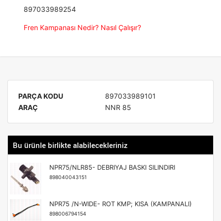
897033989254
Fren Kampanası Nedir? Nasıl Çalışır?
PARÇA KODU
897033989101
ARAÇ
NNR 85
Bu ürünle birlikte alabilecekleriniz
NPR75/NLR85- DEBRIYAJ BASKI SILINDIRI
898040043151
NPR75 /N-WIDE- ROT KMP; KISA (KAMPANALI)
898006794154