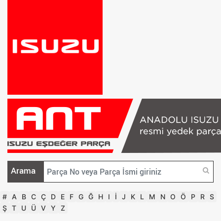
Arama
#
A
B
C
Ç
D
E
F
G
Ğ
H
I
İ
J
K
L
M
N
O
Ö
P
R
S
Ş
T
U
Ü
V
Y
Z