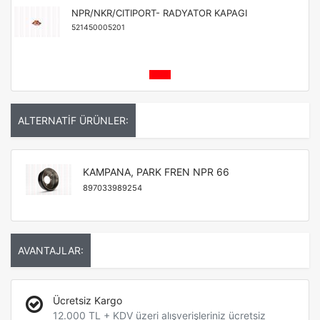
NPR/NKR/CITIPORT- RADYATOR KAPAGI
521450005201
ALTERNATİF ÜRÜNLER:
KAMPANA, PARK FREN NPR 66
897033989254
AVANTAJLAR:
Ücretsiz Kargo
12.000 TL + KDV üzeri alışverişleriniz ücretsiz