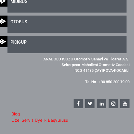
MİDİBÜS
OTOBÜS
PICK-UP
ANADOLU ISUZU Otomotiv Sanayi ve Ticaret A.Ş.
Şekerpınar Mahallesi Otomotiv Caddesi
N0:2 41435 ÇAYIROVA-KOCAELİ
Tel No : +90 850 200 19 00
Blog
Özel Servis Üyelik Başvurusu