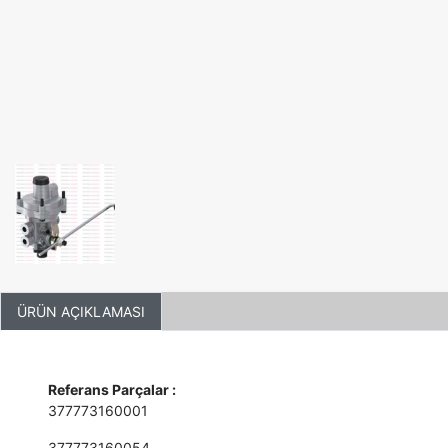
ÜRÜN AÇIKLAMASI
Referans Parçalar :
377773160001
377773160054