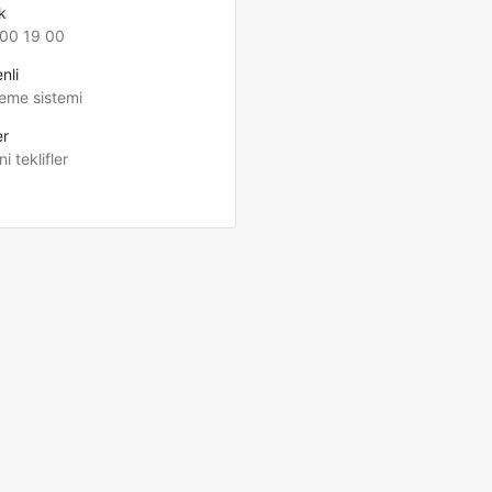
k
00 19 00
nli
eme sistemi
er
ni teklifler