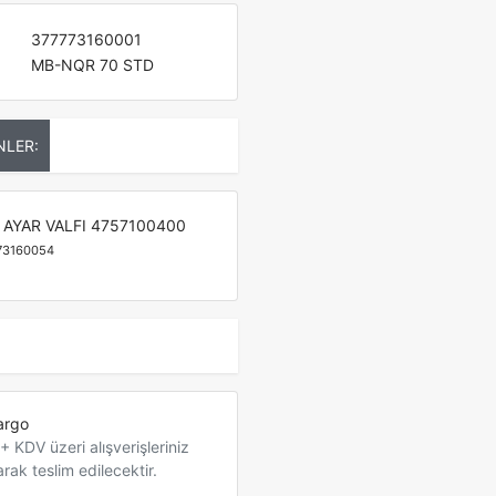
377773160001
MB-NQR 70 STD
NLER:
 AYAR VALFI 4757100400
73160054
argo
 KDV üzeri alışverişleriniz
arak teslim edilecektir.