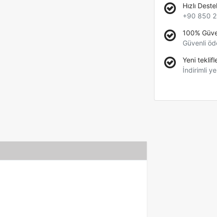
Hızlı Deste
+90 850 2
100% Güve
Güvenli öd
Yeni teklifl
İndirimli ye