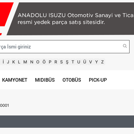
İ
J
K
L
M
N
O
Ö
P
R
S
Ş
T
U
Ü
V
Y
Z
KAMYONET
MIDIBÜS
OTOBÜS
PICK-UP
60001