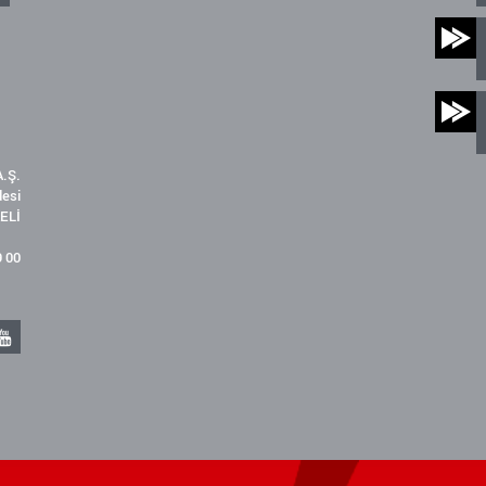
.Ş.
desi
ELİ
9 00