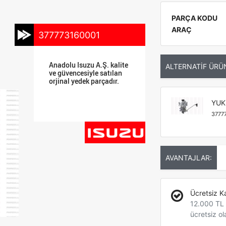
PARÇA KODU
ARAÇ
377773160001
Anadolu Isuzu A.Ş. kalite
ALTERNATİF ÜRÜ
ve güvencesiyle satılan
orjinal yedek parçadır.
YUK
3777
AVANTAJLAR:
Ücretsiz K
12.000 TL +
ücretsiz ol