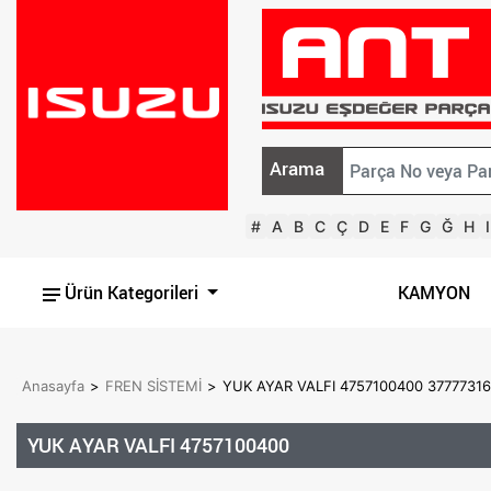
Arama
#
A
B
C
Ç
D
E
F
G
Ğ
H
I
Ürün Kategorileri
KAMYON
Anasayfa
>
FREN SİSTEMİ
>
YUK AYAR VALFI 4757100400 3777731
YUK AYAR VALFI 4757100400