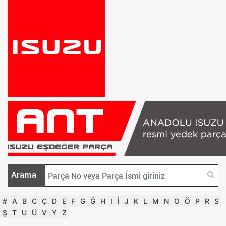
Arama
#
A
B
C
Ç
D
E
F
G
Ğ
H
I
İ
J
K
L
M
N
O
Ö
P
R
S
Ş
T
U
Ü
V
Y
Z