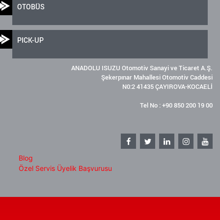
OTOBÜS
PICK-UP
ANADOLU ISUZU Otomotiv Sanayi ve Ticaret A.Ş.
Şekerpınar Mahallesi Otomotiv Caddesi
N0:2 41435 ÇAYIROVA-KOCAELİ
Tel No : +90 850 200 19 00
Blog
Özel Servis Üyelik Başvurusu