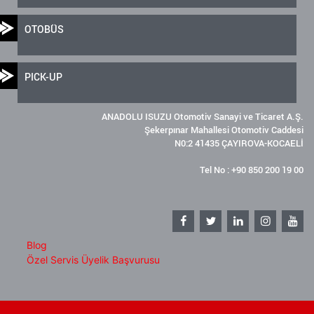
OTOBÜS
PICK-UP
ANADOLU ISUZU Otomotiv Sanayi ve Ticaret A.Ş.
Şekerpınar Mahallesi Otomotiv Caddesi
N0:2 41435 ÇAYIROVA-KOCAELİ
Tel No : +90 850 200 19 00
Blog
Özel Servis Üyelik Başvurusu