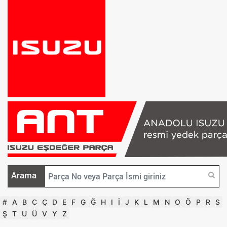
Arama
#
A
B
C
Ç
D
E
F
G
Ğ
H
I
İ
J
K
L
M
N
O
Ö
P
R
S
Ş
T
U
Ü
V
Y
Z