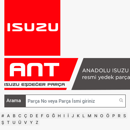
Arama
#
A
B
C
Ç
D
E
F
G
Ğ
H
I
İ
J
K
L
M
N
O
Ö
P
R
S
Ş
T
U
Ü
V
Y
Z