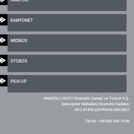
KAMYONET
MİDİBÜS
OTOBÜS
PICK-UP
ANADOLU ISUZU Otomotiv Sanayi ve Ticaret A.Ş.
Şekerpınar Mahallesi Otomotiv Caddesi
N0:2 41435 ÇAYIROVA-KOCAELİ
Tel No : +90 850 200 19 00