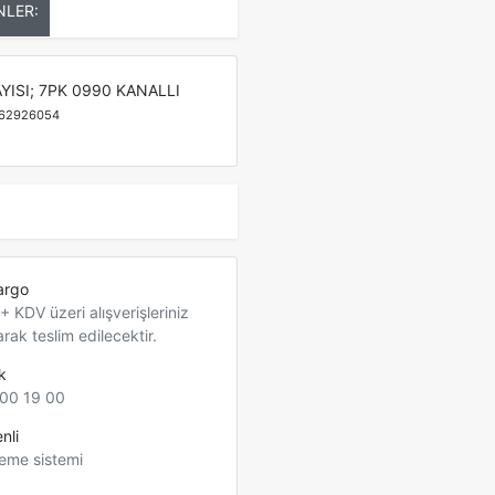
NLER:
AYISI; 7PK 0990 KANALLI
62926054
argo
 KDV üzeri alışverişleriniz
arak teslim edilecektir.
k
00 19 00
nli
eme sistemi