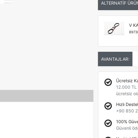
ALTERNATİF ÜRÜ
V K
8973
AVANTAJLAR:
Ücretsiz K
12.000 TL +
ücretsiz ol
Hızlı Deste
+90 850 2
100% Güve
Güvenli öd