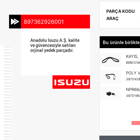
PARÇA KODU
ARAÇ
897362926001
Anadolu Isuzu A.Ş. kalite
Bu ürünle birlikte
ve güvencesiyle satılan
orjinal yedek parçadır.
KAYIS,
8980316
POLY V
3870408
NPR66/
3870196