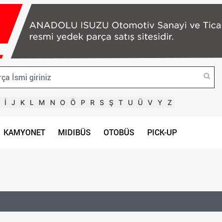
İ
J
K
L
M
N
O
Ö
P
R
S
Ş
T
U
Ü
V
Y
Z
KAMYONET
MIDIBÜS
OTOBÜS
PICK-UP