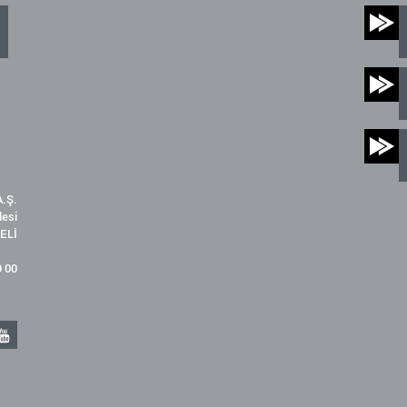
.Ş.
desi
ELİ
9 00