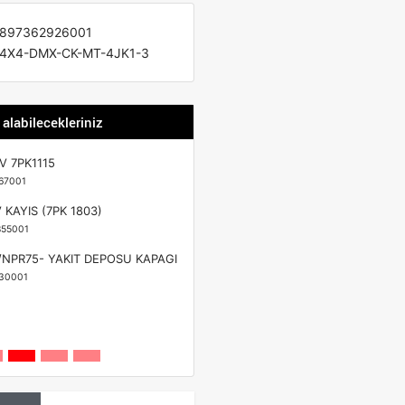
897362926001
4X4-DMX-CK-MT-4JK1-3
 alabilecekleriniz
 V 7PK1115
67001
 KAYIS (7PK 1803)
55001
NPR75- YAKIT DEPOSU KAPAGI
30001