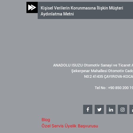
Kişisel Verilerin Korunmasına İlişkin Müşteri
Aydınlatma Metni
ANADOLU ISUZU Otomotiv Sanayi ve Ticaret A
Şekerpınar Mahallesi Otomotiv Cad
N0:2 41435 ÇAYIROVA-KOCA
Tel No : +90 850 200 1
Blog
Özel Servis Üyelik Başvurusu