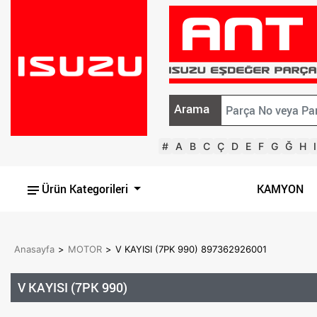
Arama
#
A
B
C
Ç
D
E
F
G
Ğ
H
I
Ürün Kategorileri
KAMYON
Anasayfa
>
MOTOR
>
V KAYISI (7PK 990) 897362926001
V KAYISI (7PK 990)