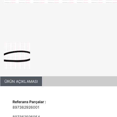
ÜRÜN AÇIKLAMASI
Referans Parçalar :
897362926001
897362926054