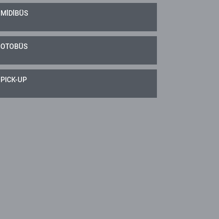
MİDİBÜS
OTOBÜS
PICK-UP