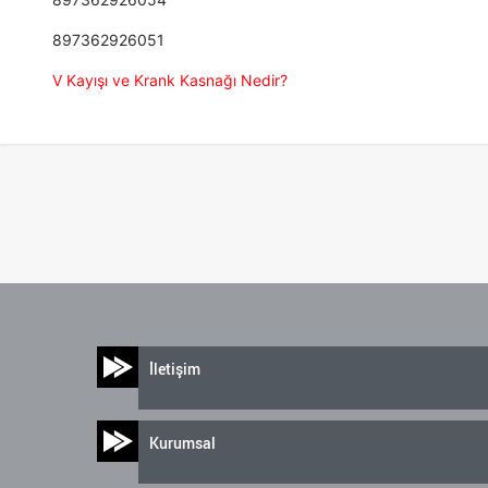
897362926051
V Kayışı ve Krank Kasnağı Nedir?
İletişim
Kurumsal