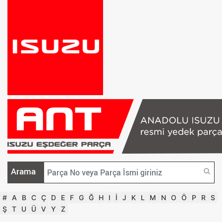
Arama
#
A
B
C
Ç
D
E
F
G
Ğ
H
I
İ
J
K
L
M
N
O
Ö
P
R
S
Ş
T
U
Ü
V
Y
Z