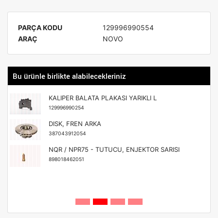
PARÇA KODU
129996990554
ARAÇ
NOVO
Bu ürünle birlikte alabilecekleriniz
KALIPER BALATA PLAKASI YARIKLI L
129996990254
DISK, FREN ARKA
387043912054
NQR / NPR75 - TUTUCU, ENJEKTOR SARISI
898018462051