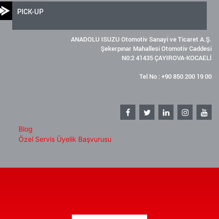
PICK-UP
ANADOLU ISUZU Otomotiv Sanayi ve Ticaret A.Ş.
Şekerpınar Mahallesi Otomotiv Caddesi
N0:2 41435 ÇAYIROVA-KOCAELİ
Tel No : +90 850 200 19 00
Blog
Özel Servis Üyelik Başvurusu